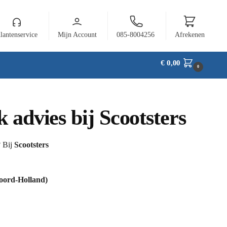
lantenservice
Mijn Account
085-8004256
Afrekenen
€
0,00
0
 advies bij Scootsters
? Bij
Scootsters
ord-Holland)