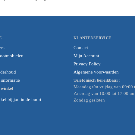
E
KLANTENSERVICE
ers
Contact
cootmobielen
Mijn Account
Privacy Policy
nderhoud
Algemene voorwaarden
nformatie
Telefonisch bereikbaar:
Maandag t/m vrijdag van 09:00 t
e winkel
Zaterdag van 10:00 tot 17:00 uu
el bij jou in de buurt
Zondag gesloten