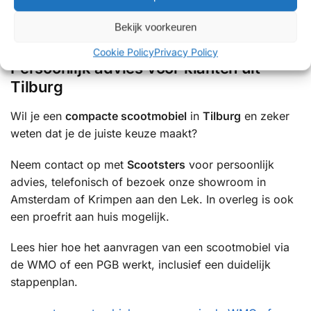
✔ Uitgebreide ervaring met mobiliteitsoplossingen
Bekijk voorkeuren
✔ Betrouwbare service en uitstekende ondersteuning
Cookie Policy
Privacy Policy
Persoonlijk advies voor klanten uit
Tilburg
Wil je een
compacte scootmobiel
in
Tilburg
en zeker
weten dat je de juiste keuze maakt?
Neem contact op met
Scootsters
voor persoonlijk
advies, telefonisch of bezoek onze showroom in
Amsterdam of Krimpen aan den Lek. In overleg is ook
een proefrit aan huis mogelijk.
Lees hier hoe het aanvragen van een scootmobiel via
de WMO of een PGB werkt, inclusief een duidelijk
stappenplan.