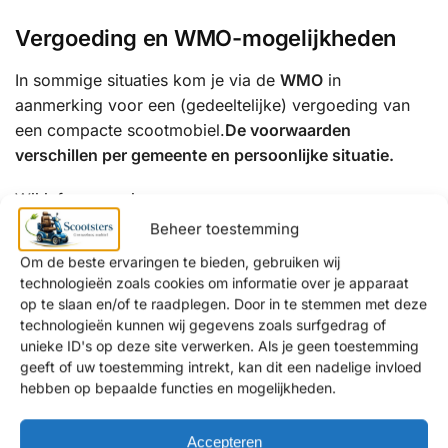
Vergoeding en WMO-mogelijkheden
In sommige situaties kom je via de
WMO
in
aanmerking voor een (gedeeltelijke) vergoeding van
een compacte scootmobiel.
De voorwaarden
verschillen per gemeente en persoonlijke situatie.
Wij informeren je graag over:
Beheer toestemming
de mogelijkheden binnen de WMO
Om de beste ervaringen te bieden, gebruiken wij
een eventuele eigen bijdrage
technologieën zoals cookies om informatie over je apparaat
alternatieven als je aanvraag wordt afgewezen
op te slaan en/of te raadplegen. Door in te stemmen met deze
technologieën kunnen wij gegevens zoals surfgedrag of
Waarom kiezen klanten uit Tilburg voor
unieke ID's op deze site verwerken. Als je geen toestemming
geeft of uw toestemming intrekt, kan dit een nadelige invloed
Scootsters?
hebben op bepaalde functies en mogelijkheden.
✔ Persoonlijk en eerlijk advies
✔ Showrooms met uitgebreide proefritmogelijkheden
Accepteren