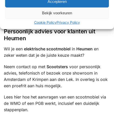
Accepteren
✔ Showrooms met uitgebreide proefritmogelijkheden
✔ Uitgebreide ervaring met mobiliteitsoplossingen
Bekijk voorkeuren
✔ Betrouwbare service en uitstekende ondersteuning
Cookie Policy
Privacy Policy
Persoonlijk advies voor klanten uit
Heumen
Wil je een
elektrische scootmobiel
in
Heumen
en
zeker weten dat je de juiste keuze maakt?
Neem contact op met
Scootsters
voor persoonlijk
advies, telefonisch of bezoek onze showroom in
Amsterdam of Krimpen aan den Lek. In overleg is ook
een proefrit aan huis mogelijk.
Lees hier hoe het aanvragen van een scootmobiel via
de WMO of een PGB werkt, inclusief een duidelijk
stappenplan.