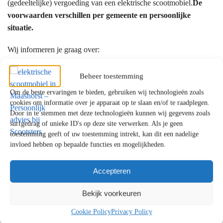
(gedeeltelijke) vergoeding van een elektrische scootmobiel.
De
voorwaarden verschillen per gemeente en persoonlijke
situatie.
Wij informeren je graag over:
de mogelijkheden binnen de WMO
Beheer toestemming
een eventuele eigen bijdrage
Om de beste ervaringen te bieden, gebruiken wij technologieën zoals
alternatieven als je aanvraag wordt afgewezen
cookies om informatie over je apparaat op te slaan en/of te raadplegen.
Door in te stemmen met deze technologieën kunnen wij gegevens zoals
Waarom kiezen klanten uit Maashorst voor
surfgedrag of unieke ID's op deze site verwerken. Als je geen
toestemming geeft of uw toestemming intrekt, kan dit een nadelige
Scootsters?
invloed hebben op bepaalde functies en mogelijkheden.
✔ Persoonlijk en eerlijk advies
✔ Showrooms met uitgebreide proefritmogelijkheden
Accepteren
✔ Uitgebreide ervaring met mobiliteitsoplossingen
Bekijk voorkeuren
✔ Betrouwbare service en uitstekende ondersteuning
Cookie Policy
Privacy Policy
Persoonlijk advies voor klanten uit