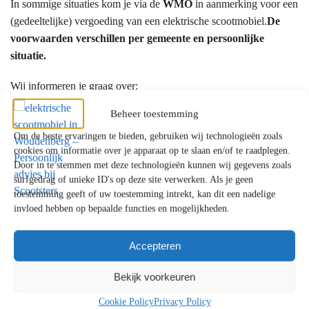
In sommige situaties kom je via de
WMO
in aanmerking voor een
(gedeeltelijke) vergoeding van een elektrische scootmobiel.
De
voorwaarden verschillen per gemeente en persoonlijke
situatie.
Wij informeren je graag over:
Beheer toestemming
de mogelijkheden binnen de WMO
een eventuele eigen bijdrage
Om de beste ervaringen te bieden, gebruiken wij technologieën zoals
alternatieven als je aanvraag wordt afgewezen
cookies om informatie over je apparaat op te slaan en/of te raadplegen.
Door in te stemmen met deze technologieën kunnen wij gegevens zoals
surfgedrag of unieke ID's op deze site verwerken. Als je geen
Waarom kiezen klanten uit Woudenberg
toestemming geeft of uw toestemming intrekt, kan dit een nadelige
voor Scootsters?
invloed hebben op bepaalde functies en mogelijkheden.
✔ Persoonlijk en eerlijk advies
Accepteren
✔ Showrooms met uitgebreide proefritmogelijkheden
✔ Uitgebreide ervaring met mobiliteitsoplossingen
Bekijk voorkeuren
✔ Betrouwbare service en uitstekende ondersteuning
Cookie Policy
Privacy Policy