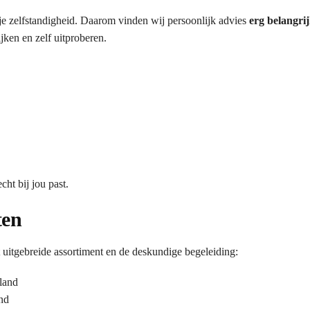
 je zelfstandigheid. Daarom vinden wij persoonlijk advies
erg belangri
ken en zelf uitproberen.
ht bij jou past.
ten
tgebreide assortiment en de deskundige begeleiding:
land
nd