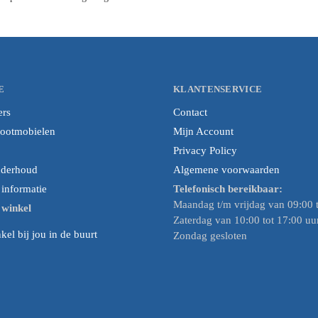
E
KLANTENSERVICE
ers
Contact
cootmobielen
Mijn Account
Privacy Policy
nderhoud
Algemene voorwaarden
nformatie
Telefonisch bereikbaar:
Maandag t/m vrijdag van 09:00 t
e winkel
Zaterdag van 10:00 tot 17:00 uu
el bij jou in de buurt
Zondag gesloten