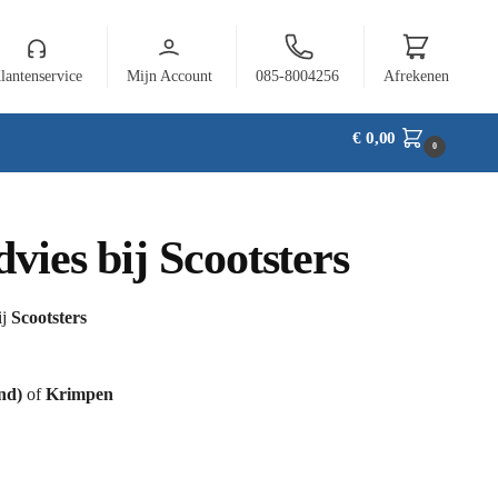
lantenservice
Mijn Account
085-8004256
Afrekenen
€
0,00
0
vies bij Scootsters
ij
Scootsters
nd)
of
Krimpen