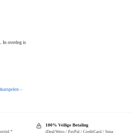
 In overleg is
karspelen –
100% Veilige Betaling
ertijd *
iDeal/Wero / PayPal / CreditCard / Sepa