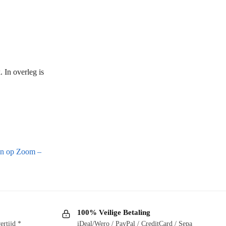
 In overleg is
en op Zoom –
100% Veilige Betaling
ertijd *
iDeal/Wero / PayPal / CreditCard / Sepa