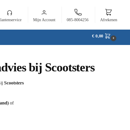
lantenservice
Mijn Account
085-8004256
Afrekenen
€
0,00
0
vies bij Scootsters
Bij
Scootsters
and)
of