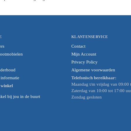
E
KLANTENSERVICE
ers
Contact
cootmobielen
Mijn Account
Privacy Policy
nderhoud
Algemene voorwaarden
nformatie
Telefonisch bereikbaar:
Maandag t/m vrijdag van 09:00 t
e winkel
Zaterdag van 10:00 tot 17:00 uu
el bij jou in de buurt
Zondag gesloten