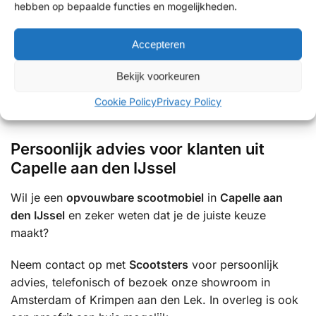
Waarom kiezen klanten uit Capelle aan
hebben op bepaalde functies en mogelijkheden.
den IJssel voor Scootsters?
Accepteren
✔ Persoonlijk en eerlijk advies
✔ Showrooms met uitgebreide proefritmogelijkheden
Bekijk voorkeuren
✔ Uitgebreide ervaring met mobiliteitsoplossingen
Cookie Policy
Privacy Policy
✔ Betrouwbare service en uitstekende ondersteuning
Persoonlijk advies voor klanten uit
Capelle aan den IJssel
Wil je een
opvouwbare scootmobiel
in
Capelle aan
den IJssel
en zeker weten dat je de juiste keuze
maakt?
Neem contact op met
Scootsters
voor persoonlijk
advies, telefonisch of bezoek onze showroom in
Amsterdam of Krimpen aan den Lek. In overleg is ook