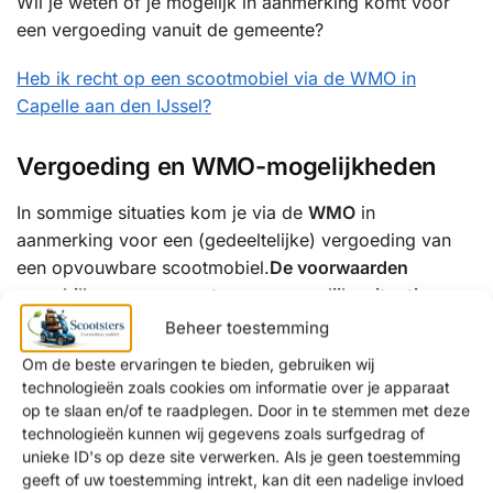
Wil je weten of je mogelijk in aanmerking komt voor
een vergoeding vanuit de gemeente?
Heb ik recht op een scootmobiel via de WMO in
Capelle aan den IJssel?
Vergoeding en WMO-mogelijkheden
In sommige situaties kom je via de
WMO
in
aanmerking voor een (gedeeltelijke) vergoeding van
een opvouwbare scootmobiel.
De voorwaarden
verschillen per gemeente en persoonlijke situatie.
Beheer toestemming
Wij informeren je graag over:
Om de beste ervaringen te bieden, gebruiken wij
technologieën zoals cookies om informatie over je apparaat
de mogelijkheden binnen de WMO
op te slaan en/of te raadplegen. Door in te stemmen met deze
een eventuele eigen bijdrage
technologieën kunnen wij gegevens zoals surfgedrag of
alternatieven als je aanvraag wordt afgewezen
unieke ID's op deze site verwerken. Als je geen toestemming
geeft of uw toestemming intrekt, kan dit een nadelige invloed