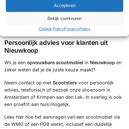
✔ Persoonlijk en eerlijk advies
Accepteren
✔ Showrooms met uitgebreide proefritmogelijkheden
Bekijk voorkeuren
✔ Uitgebreide ervaring met mobiliteitsoplossingen
✔ Betrouwbare service en uitstekende ondersteuning
Cookie Policy
Privacy Policy
Persoonlijk advies voor klanten uit
Nieuwkoop
Wil je een
opvouwbare scootmobiel
in
Nieuwkoop
en
zeker weten dat je de juiste keuze maakt?
Neem contact op met
Scootsters
voor persoonlijk
advies, telefonisch of bezoek onze showroom in
Amsterdam of Krimpen aan den Lek. In overleg is ook
een proefrit aan huis mogelijk.
Lees hier hoe het aanvragen van een scootmobiel via
de WMO of een PGB werkt, inclusief een duidelijk