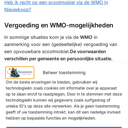
Heb ik recht op een scootmobiel via de WMO in
Nieuwkoop?
Vergoeding en WMO-mogelijkheden
In sommige situaties kom je via de
WMO
in
aanmerking voor een (gedeeltelijke) vergoeding van
een opvouwbare scootmobiel.
De voorwaarden
verschillen per gemeente en persoonlijke situatie.
Wij informeren je graag over:
Beheer toestemming
Om de beste ervaringen te bieden, gebruiken wij
de mogelijkheden binnen de WMO
technologieën zoals cookies om informatie over je apparaat
een eventuele eigen bijdrage
op te slaan en/of te raadplegen. Door in te stemmen met deze
alternatieven als je aanvraag wordt afgewezen
technologieën kunnen wij gegevens zoals surfgedrag of
unieke ID's op deze site verwerken. Als je geen toestemming
geeft of uw toestemming intrekt, kan dit een nadelige invloed
Waarom kiezen klanten uit Nieuwkoop
hebben op bepaalde functies en mogelijkheden.
voor Scootsters?