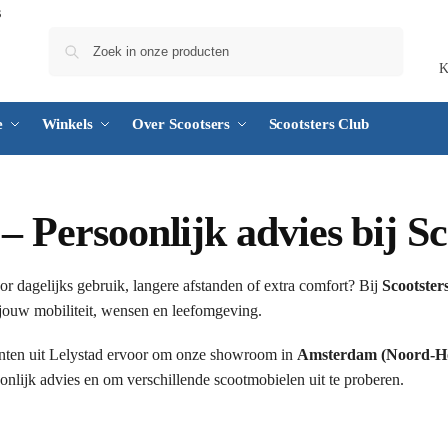
Zoeken
K
e
Winkels
Over Scootsers
Scootsters Club
– Persoonlijk advies bij Sc
r dagelijks gebruik, langere afstanden of extra comfort? Bij
Scootster
j jouw mobiliteit, wensen en leefomgeving.
nten uit Lelystad ervoor om onze showroom in
Amsterdam (Noord-Ho
nlijk advies en om verschillende scootmobielen uit te proberen.