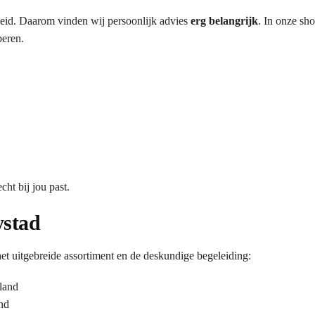
gheid. Daarom vinden wij persoonlijk advies
erg belangrijk
. In onze sh
beren.
ht bij jou past.
ystad
uitgebreide assortiment en de deskundige begeleiding:
land
nd