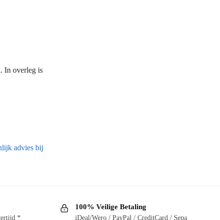
 In overleg is
ijk advies bij
100% Veilige Betaling
ertijd *
iDeal/Wero / PayPal / CreditCard / Sepa