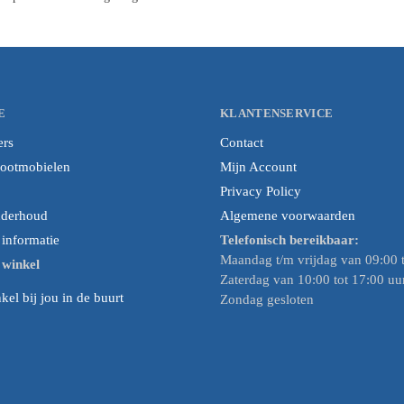
E
KLANTENSERVICE
ers
Contact
cootmobielen
Mijn Account
Privacy Policy
nderhoud
Algemene voorwaarden
nformatie
Telefonisch bereikbaar:
Maandag t/m vrijdag van 09:00 t
e winkel
Zaterdag van 10:00 tot 17:00 uu
el bij jou in de buurt
Zondag gesloten