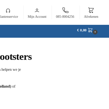
lantenservice
Mijn Account
085-8004256
Afrekenen
€
0,00
0
ootsters
s
helpen we je
lland)
of