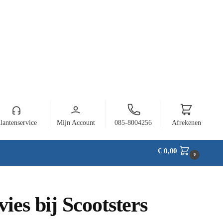
lantenservice
Mijn Account
085-8004256
Afrekenen
€
0,00
0
ies bij Scootsters