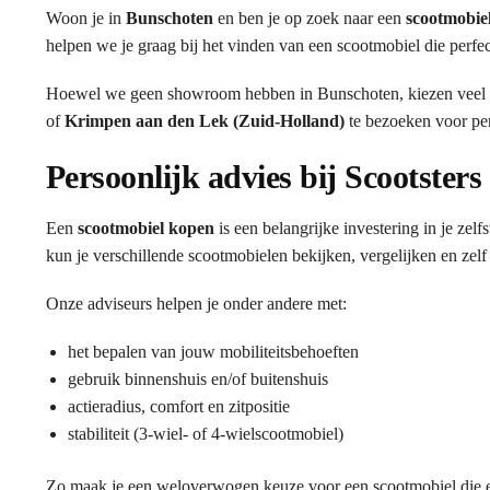
Woon je in
Bunschoten
en ben je op zoek naar een
scootmobie
helpen we je graag bij het vinden van een scootmobiel die perfec
Hoewel we geen showroom hebben in Bunschoten, kiezen veel 
of
Krimpen aan den Lek (Zuid-Holland)
te bezoeken voor per
Persoonlijk advies bij Scootsters
Een
scootmobiel kopen
is een belangrijke investering in je ze
kun je verschillende scootmobielen bekijken, vergelijken en zelf
Onze adviseurs helpen je onder andere met:
het bepalen van jouw mobiliteitsbehoeften
gebruik binnenshuis en/of buitenshuis
actieradius, comfort en zitpositie
stabiliteit (3-wiel- of 4-wielscootmobiel)
Zo maak je een weloverwogen keuze voor een scootmobiel die ec