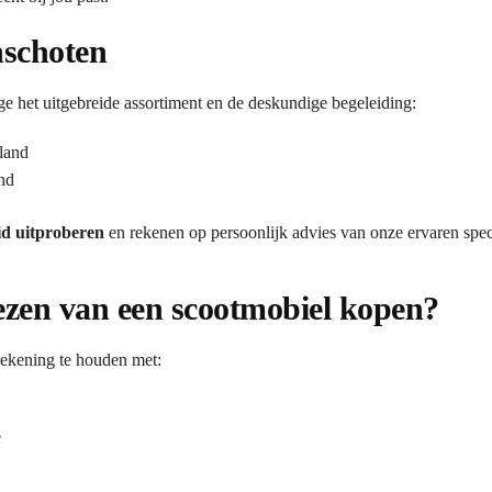
nschoten
et uitgebreide assortiment en de deskundige begeleiding:
land
nd
id uitproberen
en rekenen op persoonlijk advies van onze ervaren speci
iezen van een scootmobiel kopen?
rekening te houden met:
e