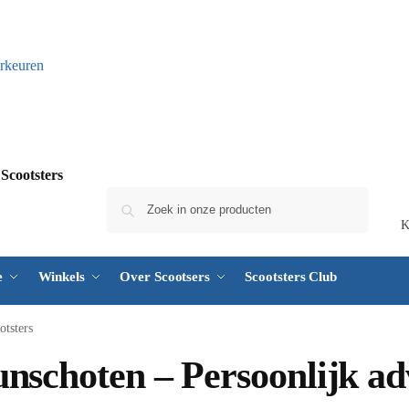
rkeuren
Zoeken
K
e
Winkels
Over Scootsers
Scootsters Club
otsters
nschoten – Persoonlijk adv