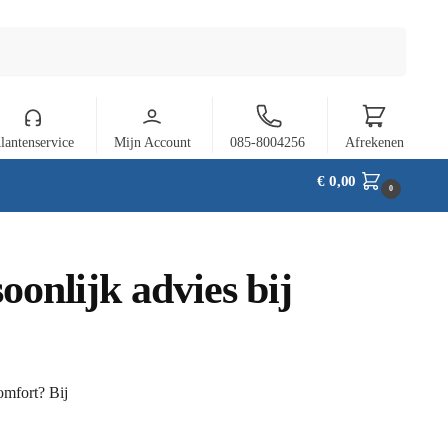
Zoeken
lantenservice
Mijn Account
085-8004256
Afrekenen
€
0,00
0
oonlijk advies bij
omfort? Bij