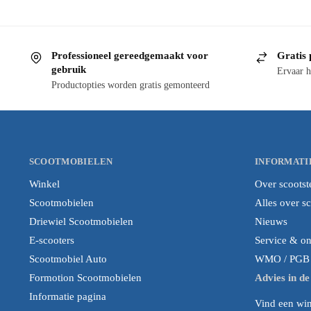
Professioneel gereedgemaakt voor
Gratis 
gebruik
Ervaar h
Productopties worden gratis gemonteerd
SCOOTMOBIELEN
INFORMATI
Winkel
Over scootst
Scootmobielen
Alles over s
Driewiel Scootmobielen
Nieuws
E-scooters
Service & o
Scootmobiel Auto
WMO / PGB i
Formotion Scootmobielen
Advies in d
Informatie pagina
Vind een wink