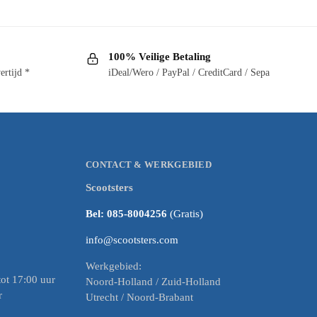
100% Veilige Betaling
ertijd *
iDeal/Wero / PayPal / CreditCard / Sepa
CONTACT & WERKGEBIED
Scootsters
Bel: 085-8004256
(Gratis)
info@scootsters.com
Werkgebied:
ot 17:00 uur
Noord-Holland / Zuid-Holland
r
Utrecht / Noord-Brabant