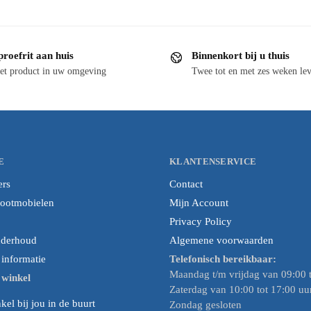
proefrit aan huis
Binnenkort bij u thuis
et product in uw omgeving
Twee tot en met zes weken lev
E
KLANTENSERVICE
ers
Contact
cootmobielen
Mijn Account
Privacy Policy
nderhoud
Algemene voorwaarden
nformatie
Telefonisch bereikbaar:
Maandag t/m vrijdag van 09:00 t
e winkel
Zaterdag van 10:00 tot 17:00 uu
el bij jou in de buurt
Zondag gesloten