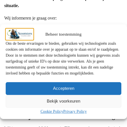
situatie.
Wij informeren je graag over:
de mogelijkheden binnen de WMO
Beheer toestemming
een eventuele eigen bijdrage
Om de beste ervaringen te bieden, gebruiken wij technologieën zoals
alternatieven als je aanvraag wordt afgewezen
cookies om informatie over je apparaat op te slaan en/of te raadplegen.
Door in te stemmen met deze technologieën kunnen wij gegevens zoals
Waarom kiezen klanten uit Elburg voor
surfgedrag of unieke ID's op deze site verwerken. Als je geen
Scootsters?
toestemming geeft of uw toestemming intrekt, kan dit een nadelige
invloed hebben op bepaalde functies en mogelijkheden.
✔ Persoonlijk en eerlijk advies
✔ Showrooms met uitgebreide proefritmogelijkheden
Accepteren
✔ Uitgebreide ervaring met mobiliteitsoplossingen
✔ Betrouwbare service en uitstekende ondersteuning
Bekijk voorkeuren
Cookie Policy
Privacy Policy
Persoonlijk advies voor klanten uit Elburg