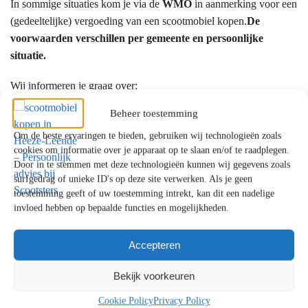
In sommige situaties kom je via de
WMO
in aanmerking voor een
(gedeeltelijke) vergoeding van een scootmobiel kopen.
De
voorwaarden verschillen per gemeente en persoonlijke
situatie.
Wij informeren je graag over:
Beheer toestemming
de mogelijkheden binnen de WMO
een eventuele eigen bijdrage
Om de beste ervaringen te bieden, gebruiken wij technologieën zoals
alternatieven als je aanvraag wordt afgewezen
cookies om informatie over je apparaat op te slaan en/of te raadplegen.
Door in te stemmen met deze technologieën kunnen wij gegevens zoals
surfgedrag of unieke ID's op deze site verwerken. Als je geen
Waarom kiezen klanten uit Heeze-Leende
toestemming geeft of uw toestemming intrekt, kan dit een nadelige
voor Scootsters?
invloed hebben op bepaalde functies en mogelijkheden.
✔ Persoonlijk en eerlijk advies
Accepteren
✔ Showrooms met uitgebreide proefritmogelijkheden
✔ Uitgebreide ervaring met mobiliteitsoplossingen
Bekijk voorkeuren
✔ Betrouwbare service en uitstekende ondersteuning
Cookie Policy
Privacy Policy