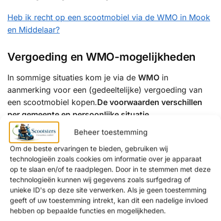
Heb ik recht op een scootmobiel via de WMO in Mook
en Middelaar?
Vergoeding en WMO-mogelijkheden
In sommige situaties kom je via de
WMO
in
aanmerking voor een (gedeeltelijke) vergoeding van
een scootmobiel kopen.
De voorwaarden verschillen
per gemeente en persoonlijke situatie.
Beheer toestemming
Wij informeren je graag over:
Om de beste ervaringen te bieden, gebruiken wij
de mogelijkheden binnen de WMO
technologieën zoals cookies om informatie over je apparaat
op te slaan en/of te raadplegen. Door in te stemmen met deze
een eventuele eigen bijdrage
technologieën kunnen wij gegevens zoals surfgedrag of
alternatieven als je aanvraag wordt afgewezen
unieke ID's op deze site verwerken. Als je geen toestemming
geeft of uw toestemming intrekt, kan dit een nadelige invloed
Waarom kiezen klanten uit Mook en
hebben op bepaalde functies en mogelijkheden.