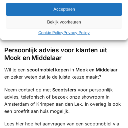
Middelaar voor Scootsters?
Accepteren
✔ Persoonlijk en eerlijk advies
✔ Showrooms met uitgebreide proefritmogelijkheden
Bekijk voorkeuren
✔ Uitgebreide ervaring met mobiliteitsoplossingen
Cookie Policy
Privacy Policy
✔ Betrouwbare service en uitstekende ondersteuning
Persoonlijk advies voor klanten uit
Mook en Middelaar
Wil je een
scootmobiel kopen
in
Mook en Middelaar
en zeker weten dat je de juiste keuze maakt?
Neem contact op met
Scootsters
voor persoonlijk
advies, telefonisch of bezoek onze showroom in
Amsterdam of Krimpen aan den Lek. In overleg is ook
een proefrit aan huis mogelijk.
Lees hier hoe het aanvragen van een scootmobiel via