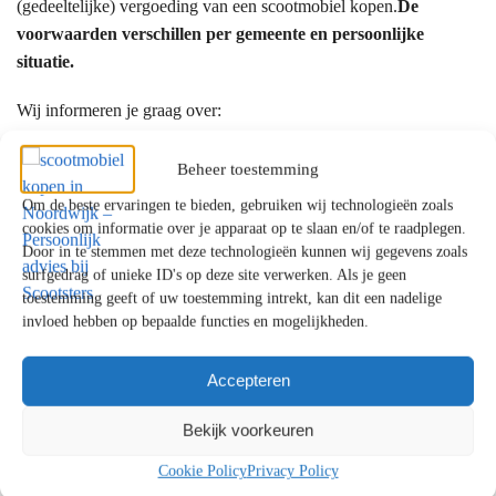
(gedeeltelijke) vergoeding van een scootmobiel kopen.
De
voorwaarden verschillen per gemeente en persoonlijke
situatie.
Wij informeren je graag over:
de mogelijkheden binnen de WMO
Beheer toestemming
een eventuele eigen bijdrage
Om de beste ervaringen te bieden, gebruiken wij technologieën zoals
alternatieven als je aanvraag wordt afgewezen
cookies om informatie over je apparaat op te slaan en/of te raadplegen.
Door in te stemmen met deze technologieën kunnen wij gegevens zoals
Waarom kiezen klanten uit Noordwijk voor
surfgedrag of unieke ID's op deze site verwerken. Als je geen
toestemming geeft of uw toestemming intrekt, kan dit een nadelige
Scootsters?
invloed hebben op bepaalde functies en mogelijkheden.
✔ Persoonlijk en eerlijk advies
✔ Showrooms met uitgebreide proefritmogelijkheden
Accepteren
✔ Uitgebreide ervaring met mobiliteitsoplossingen
Bekijk voorkeuren
✔ Betrouwbare service en uitstekende ondersteuning
Cookie Policy
Privacy Policy
Persoonlijk advies voor klanten uit