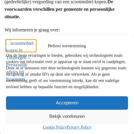
(gedeeltelijke) vergoeding van een scootmobiel kopen.
De
voorwaarden verschillen per gemeente en persoonlijke
situatie.
Wij informeren je graag over:
de mogelijkheden binnen de WMO
Beheer toestemming
een eventuele eigen bijdrage
Om de beste ervaringen te bieden, gebruiken wij technologieën zoals
alternatieven als je aanvraag wordt afgewezen
cookies om informatie over je apparaat op te slaan en/of te raadplegen.
Door in te stemmen met deze technologieën kunnen wij gegevens zoals
Waarom kiezen klanten uit Tubbergen voor
surfgedrag of unieke ID's op deze site verwerken. Als je geen
toestemming geeft of uw toestemming intrekt, kan dit een nadelige
Scootsters?
invloed hebben op bepaalde functies en mogelijkheden.
✔ Persoonlijk en eerlijk advies
✔ Showrooms met uitgebreide proefritmogelijkheden
Accepteren
✔ Uitgebreide ervaring met mobiliteitsoplossingen
Bekijk voorkeuren
✔ Betrouwbare service en uitstekende ondersteuning
Cookie Policy
Privacy Policy
Persoonlijk advies voor klanten uit