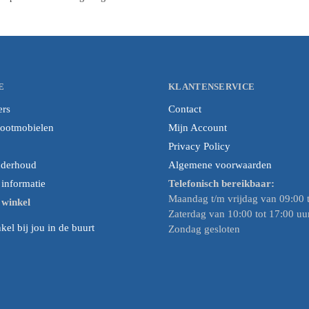
E
KLANTENSERVICE
ers
Contact
cootmobielen
Mijn Account
Privacy Policy
nderhoud
Algemene voorwaarden
nformatie
Telefonisch bereikbaar:
Maandag t/m vrijdag van 09:00 t
e winkel
Zaterdag van 10:00 tot 17:00 uu
el bij jou in de buurt
Zondag gesloten