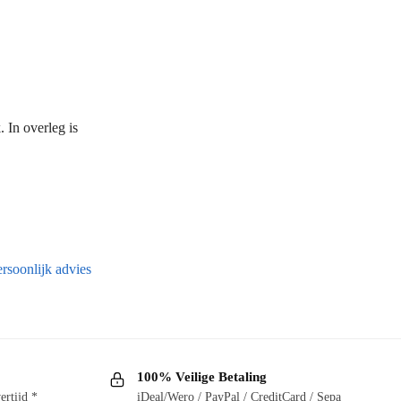
 In overleg is
rsoonlijk advies
100% Veilige Betaling
ertijd *
iDeal/Wero / PayPal / CreditCard / Sepa