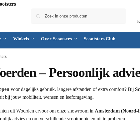
Zoeken
K
e
Winkels
Over Scootsers
Scootsters Club
ters
erden – Persoonlijk advies
kopen
voor dagelijks gebruik, langere afstanden of extra comfort? Bij
Sc
uit bij jouw mobiliteit, wensen en leefomgeving.
anten uit Woerden ervoor om onze showroom in
Amsterdam (Noord-H
nlijk advies en om verschillende scootmobielen uit te proberen.