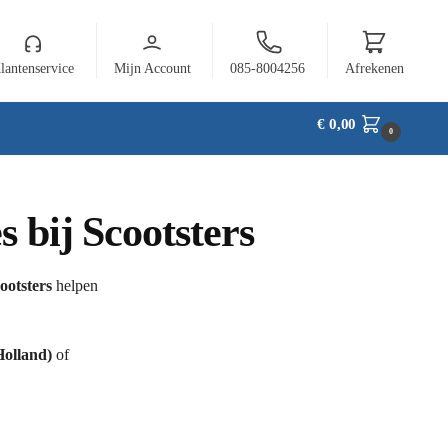
lantenservice
Mijn Account
085-8004256
Afrekenen
€
0,00
0
 bij Scootsters
ootsters
helpen
olland)
of