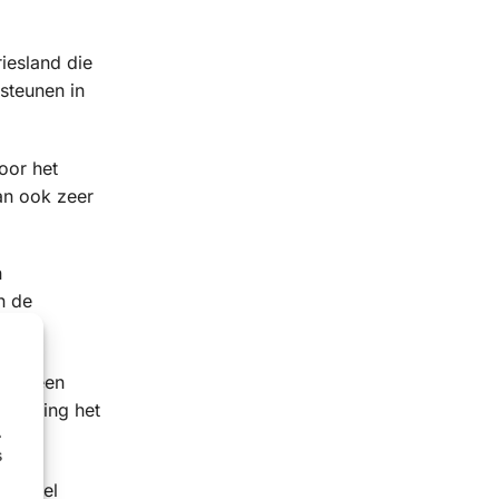
iesland die
steunen in
oor het
an ook zeer
n
n de
 van een
steuning het
.
s
tmobiel