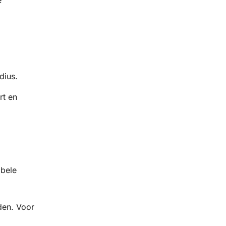
dius.
rt en
abele
den. Voor