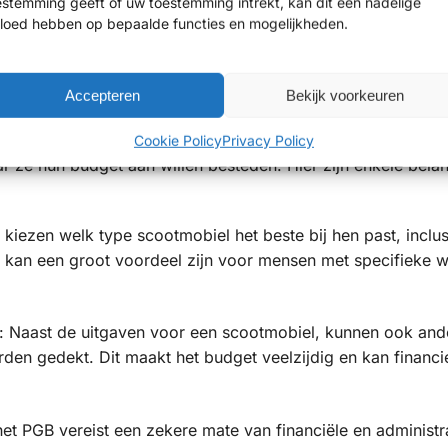
estemming geeft of uw toestemming intrekt, kan dit een nadelige
 afhankelijk van het inkomen en de situatie van de aanvrager.
vloed hebben op bepaalde functies en mogelijkheden.
voor scootmobielen
Accepteren
Bekijk voorkeuren
PGB) een alternatieve manier voor mensen om hun zorg e
et PGB geeft een grotere mate van vrijheid en controle aan
Cookie Policy
Privacy Policy
 ze hun budget aan willen besteden. Hier zijn enkele belan
iezen welk type scootmobiel het beste bij hen past, inclus
t kan een groot voordeel zijn voor mensen met specifieke 
: Naast de uitgaven voor een scootmobiel, kunnen ook and
en gedekt. Dit maakt het budget veelzijdig en kan financie
het PGB vereist een zekere mate van financiële en administr