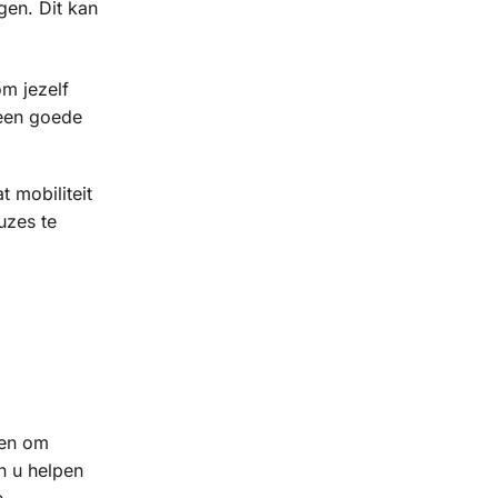
gen. Dit kan
m jezelf
 een goede
 mobiliteit
uzes te
den om
n u helpen
e