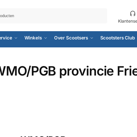
Zoeken
Klantens
ervice
Winkels
Over Scootsers
Scootsters Club
WMO/PGB provincie Fri