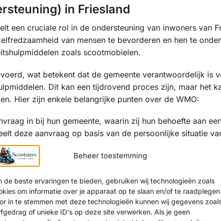
steuning) in Friesland
 een cruciale rol in de ondersteuning van inwoners van Fr
elfredzaamheid van mensen te bevorderen en hen te onder
teitshulpmiddelen zoals scootmobielen.
voerd, wat betekent dat de gemeente verantwoordelijk is v
lpmiddelen. Dit kan een tijdrovend proces zijn, maar het k
n. Hier zijn enkele belangrijke punten over de WMO:
nvraag in bij hun gemeente, waarin zij hun behoefte aan ee
t deze aanvraag op basis van de persoonlijke situatie va
Beheer toestemming
obiel vereist de gemeente een indicatie, vaak door middel
ingsgesprekken zijn bedoeld om te begrijpen welke onder
 de beste ervaringen te bieden, gebruiken wij technologieën zoals
okies om informatie over je apparaat op te slaan en/of te raadplegen
or in te stemmen met deze technologieën kunnen wij gegevens zoal
rfgedrag of unieke ID's op deze site verwerken. Als je geen
edgekeurd, kan de gemeente een vergoeding voor de scoo