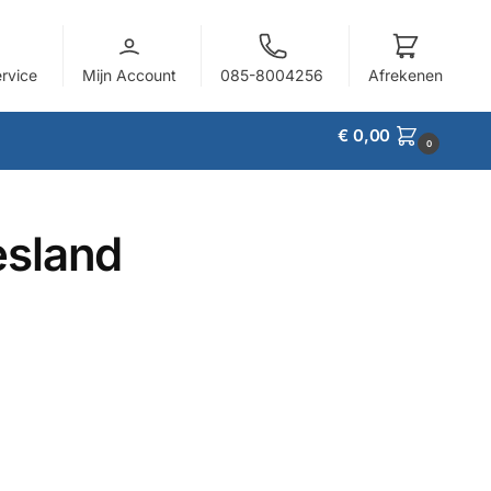
ervice
Mijn Account
085-8004256
Afrekenen
€
0,00
0
esland