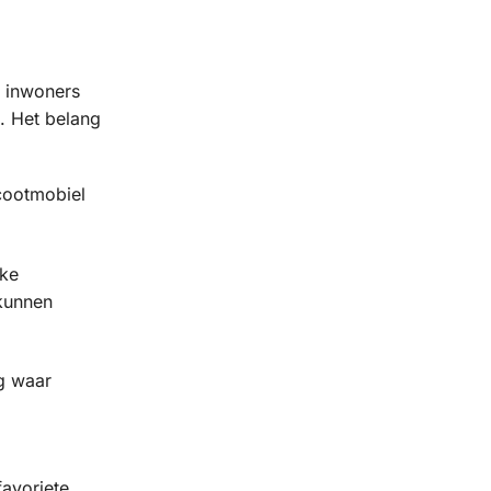
r inwoners
. Het belang
scootmobiel
jke
 kunnen
ng waar
favoriete