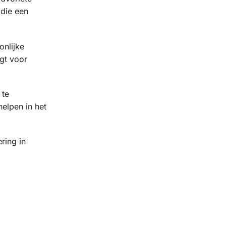
 die een
onlijke
rgt voor
 te
elpen in het
ring in