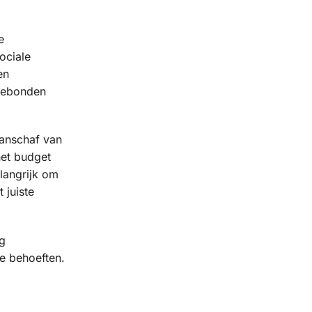
e
ociale
en
sgebonden
aanschaf van
het budget
elangrijk om
 juiste
g
e behoeften.