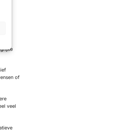
n
 de
grijke
ief
wensen of
ere
el veel
atieve