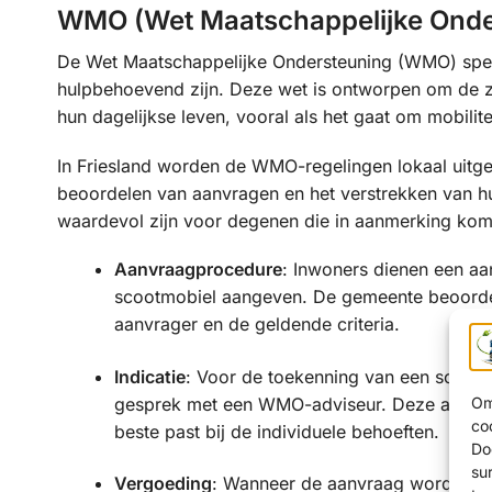
WMO (Wet Maatschappelijke Onder
De Wet Maatschappelijke Ondersteuning (WMO) speelt
hulpbehoevend zijn. Deze wet is ontworpen om de z
hun dagelijkse leven, vooral als het gaat om mobili
In Friesland worden de WMO-regelingen lokaal uitge
beoordelen van aanvragen en het verstrekken van hu
waardevol zijn voor degenen die in aanmerking kome
Aanvraagprocedure
: Inwoners dienen een aa
scootmobiel aangeven. De gemeente beoordeel
aanvrager en de geldende criteria.
Indicatie
: Voor de toekenning van een scootm
gesprek met een WMO-adviseur. Deze adviser
Om
co
beste past bij de individuele behoeften.
Do
su
Vergoeding
: Wanneer de aanvraag wordt go