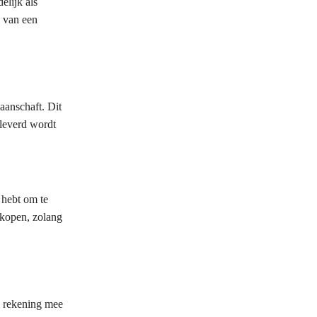
elijk als
n van een
aanschaft. Dit
eleverd wordt
 hebt om te
 kopen, zolang
e rekening mee