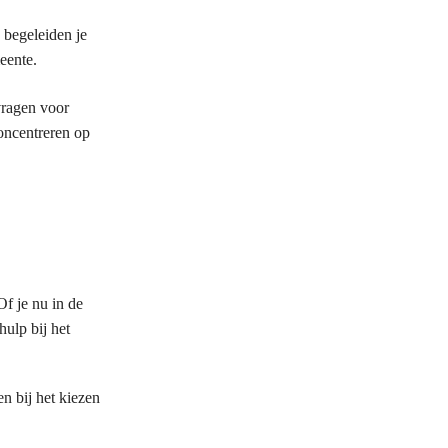
begeleiden je
eente.
vragen voor
oncentreren op
f je nu in de
hulp bij het
n bij het kiezen