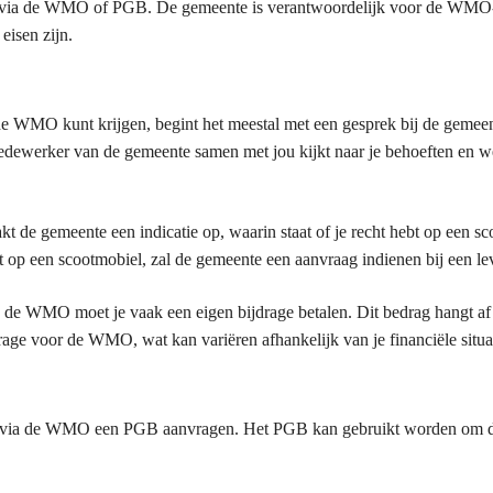
ën via de WMO of PGB. De gemeente is verantwoordelijk voor de WMO-
eisen zijn.
a de WMO kunt krijgen, begint het meestal met een gesprek bij de gemee
dewerker van de gemeente samen met jou kijkt naar je behoeften en w
akt de gemeente een indicatie op, waarin staat of je recht hebt op een s
 op een scootmobiel, zal de gemeente een aanvraag indienen bij een lev
ia de WMO moet je vaak een eigen bijdrage betalen. Dit bedrag hangt a
age voor de WMO, wat kan variëren afhankelijk van je financiële situat
un je via de WMO een PGB aanvragen. Het PGB kan gebruikt worden om 