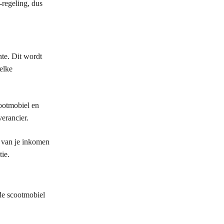
regeling, dus
nte. Dit wordt
elke
cootmobiel en
erancier.
f van je inkomen
ie.
de scootmobiel