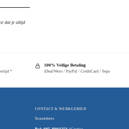
 dat je altijd
100% Veilige Betaling
ertijd *
iDeal/Wero / PayPal / CreditCard / Sepa
CONTACT & WERKGEBIED
Scootsters
Bel: 085-8004256
(Gratis)