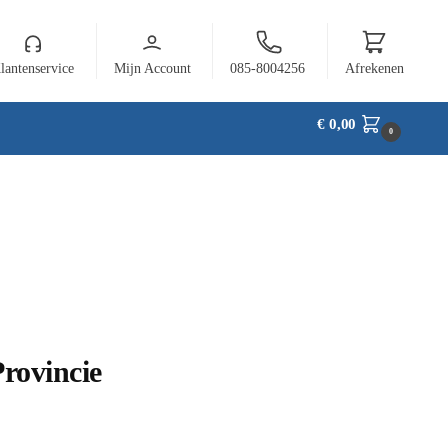
lantenservice
Mijn Account
085-8004256
Afrekenen
€
0,00
0
rovincie