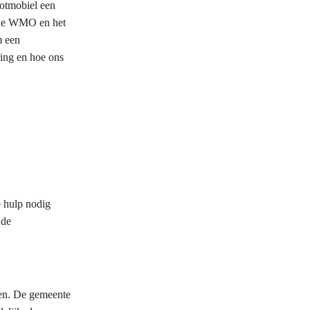
otmobiel een
n de WMO en het
m een
ring en hoe ons
 hulp nodig
 de
len. De gemeente