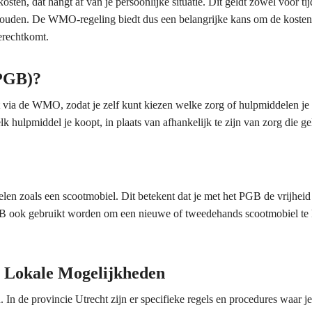
ten, dat hangt af van je persoonlijke situatie. Dit geldt zowel voor tijd
behouden. De WMO-regeling biedt dus een belangrijke kans om de koste
erechtkomt.
(PGB)?
via de WMO, zodat je zelf kunt kiezen welke zorg of hulpmiddelen je 
elk hulpmiddel je koopt, in plaats van afhankelijk te zijn van zorg die g
en zoals een scootmobiel. Dit betekent dat je met het PGB de vrijheid
PGB ook gebruikt worden om een nieuwe of tweedehands scootmobiel te
 Lokale Mogelijkheden
 de provincie Utrecht zijn er specifieke regels en procedures waar j