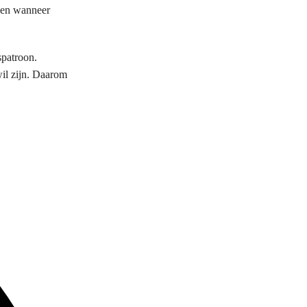
n en wanneer
spatroon.
wil zijn. Daarom