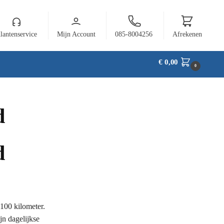
lantenservice
Mijn Account
085-8004256
Afrekenen
€
0,00
0
d
d
 100 kilometer.
jn dagelijkse