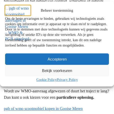
bijvoorbeeld op het gebied van comfort, actieradius of gebruik
buitenshuis.
Beheer toestemming
Hoewel wij geen showroom in Gooise Meren hebben, kiezen veel
Om de beste ervaringen te bieden, gebruiken wij technologieën zoals
cookies om informatie over je apparaat op te slaan en/of te raadplegen.
klanten uit Gooise Meren ervoor onze showroom in
Amsterdam
Door in te stemmen met deze technologieën kunnen wij gegevens zoals
(Noord-Holland)
of
Krimpen aan de Lek (Zuid-Holland)
te
surfgedrag of unieke ID's op deze site verwerken. Als je geen
bezoeken voor persoonlijk advies over passende alternatieven.
toestemming geeft of uw toestemming intrekt, kan dit een nadelige
invloed hebben op bepaalde functies en mogelijkheden.
In sommige situaties kan het
financieel aantrekkelijker
zijn om
(gedeeltelijk) zelf een scootmobiel aan te schaffen, bijvoorbeeld
Accepteren
om een eigen bijdrage te vermijden of meer keuzevrijheid te
hebben.
Bekijk voorkeuren
Cookie Policy
Privacy Policy
Wordt uw WMO-aanvraag afgewezen of duurt het traject te lang?
Dan kunt u ook kiezen voor een
particuliere oplossing.
pgb of wmo scootmobiel kopen in Gooise Meren