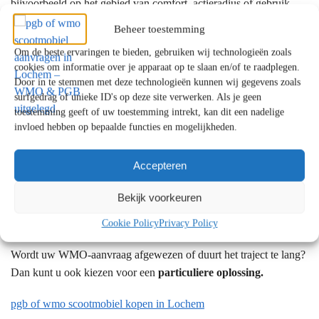
bijvoorbeeld op het gebied van comfort, actieradius of gebruik
buitenshuis.
Beheer toestemming
Hoewel wij geen showroom in Lochem hebben, kiezen veel
Om de beste ervaringen te bieden, gebruiken wij technologieën zoals
cookies om informatie over je apparaat op te slaan en/of te raadplegen.
klanten uit Lochem ervoor onze showroom in
Amsterdam
Door in te stemmen met deze technologieën kunnen wij gegevens zoals
(Noord-Holland)
of
Krimpen aan de Lek (Zuid-Holland)
te
surfgedrag of unieke ID's op deze site verwerken. Als je geen
bezoeken voor persoonlijk advies over passende alternatieven.
toestemming geeft of uw toestemming intrekt, kan dit een nadelige
invloed hebben op bepaalde functies en mogelijkheden.
In sommige situaties kan het
financieel aantrekkelijker
zijn om
(gedeeltelijk) zelf een scootmobiel aan te schaffen, bijvoorbeeld
Accepteren
om een eigen bijdrage te vermijden of meer keuzevrijheid te
hebben.
Bekijk voorkeuren
Cookie Policy
Privacy Policy
Wordt uw WMO-aanvraag afgewezen of duurt het traject te lang?
Dan kunt u ook kiezen voor een
particuliere oplossing.
pgb of wmo scootmobiel kopen in Lochem