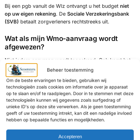
Bij een pgb vanuit de Wlz ontvangt u het budget
niet
op uw eigen rekening
. De
Sociale Verzekeringsbank
(SVB)
betaalt zorgverleners rechtstreeks uit.
Wat als mijn Wmo-aanvraag wordt
afgewezen?
Niet iedere aanvraag wordt toegekend. Ook komt het
voor dat het aangeboden hulpmiddel niet goed aansluit
Beheer toestemming
bij uw wensen, bijvoorbeeld op het gebied van
Om de beste ervaringen te bieden, gebruiken wij
comfort, actieradius of gebruik buitenshuis.
technologieën zoals cookies om informatie over je apparaat
op te slaan en/of te raadplegen. Door in te stemmen met deze
Hoewel wij geen showroom in Oude IJsselstreek
technologieën kunnen wij gegevens zoals surfgedrag of
hebben, kiezen veel klanten uit Oude IJsselstreek
unieke ID's op deze site verwerken. Als je geen toestemming
ervoor onze showroom in
Amsterdam (Noord-
geeft of uw toestemming intrekt, kan dit een nadelige invloed
hebben op bepaalde functies en mogelijkheden.
Holland)
of
Krimpen aan de Lek (Zuid-Holland)
te
bezoeken voor persoonlijk advies over passende
alternatieven.
Accepteren