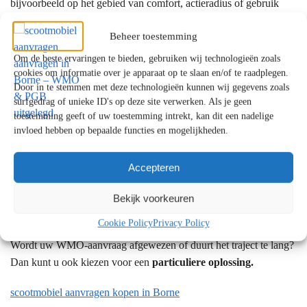
bijvoorbeeld op het gebied van comfort, actieradius of gebruik
buitenshuis.
Beheer toestemming
Hoewel wij geen showroom in Borne hebben, kiezen veel klanten
Om de beste ervaringen te bieden, gebruiken wij technologieën zoals
uit Borne ervoor onze showroom in
Amsterdam (Noord-
cookies om informatie over je apparaat op te slaan en/of te raadplegen.
Holland)
of
Krimpen aan de Lek (Zuid-Holland)
te bezoeken
Door in te stemmen met deze technologieën kunnen wij gegevens zoals
voor persoonlijk advies over passende alternatieven.
surfgedrag of unieke ID's op deze site verwerken. Als je geen
toestemming geeft of uw toestemming intrekt, kan dit een nadelige
invloed hebben op bepaalde functies en mogelijkheden.
In sommige situaties kan het
financieel aantrekkelijker
zijn om
(gedeeltelijk) zelf een scootmobiel aan te schaffen, bijvoorbeeld
om een eigen bijdrage te vermijden of meer keuzevrijheid te
Accepteren
hebben.
Bekijk voorkeuren
Cookie Policy
Privacy Policy
Wordt uw WMO-aanvraag afgewezen of duurt het traject te lang?
Dan kunt u ook kiezen voor een
particuliere oplossing.
scootmobiel aanvragen kopen in Borne