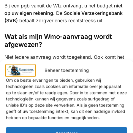
Bij een pgb vanuit de Wlz ontvangt u het budget
niet
op uw eigen rekening
. De
Sociale Verzekeringsbank
(SVB)
betaalt zorgverleners rechtstreeks uit.
Wat als mijn Wmo-aanvraag wordt
afgewezen?
Niet iedere aanvraag wordt toegekend. Ook komt het
voor dat het aangeboden hulpmiddel niet goed aansluit
Beheer toestemming
bij uw wensen, bijvoorbeeld op het gebied van
comfort, actieradius of gebruik buitenshuis.
Om de beste ervaringen te bieden, gebruiken wij
technologieën zoals cookies om informatie over je apparaat
Hoewel wij geen showroom in Pijnacker-Nootdorp
op te slaan en/of te raadplegen. Door in te stemmen met deze
technologieën kunnen wij gegevens zoals surfgedrag of
hebben, kiezen veel klanten uit Pijnacker-Nootdorp
unieke ID's op deze site verwerken. Als je geen toestemming
ervoor onze showroom in
Amsterdam (Noord-
geeft of uw toestemming intrekt, kan dit een nadelige invloed
Holland)
of
Krimpen aan de Lek (Zuid-Holland)
te
hebben op bepaalde functies en mogelijkheden.
bezoeken voor persoonlijk advies over passende
alternatieven.