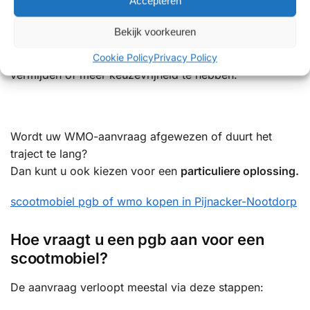
Accepteren
In sommige situaties kan het
financieel aantrekkelijker
Bekijk voorkeuren
zijn om (gedeeltelijk) zelf een scootmobiel aan te
schaffen, bijvoorbeeld om een eigen bijdrage te
Cookie Policy
Privacy Policy
vermijden of meer keuzevrijheid te hebben.
Wordt uw WMO-aanvraag afgewezen of duurt het
traject te lang?
Dan kunt u ook kiezen voor een
particuliere oplossing.
scootmobiel pgb of wmo kopen in Pijnacker-Nootdorp
Hoe vraagt u een pgb aan voor een
scootmobiel?
De aanvraag verloopt meestal via deze stappen: