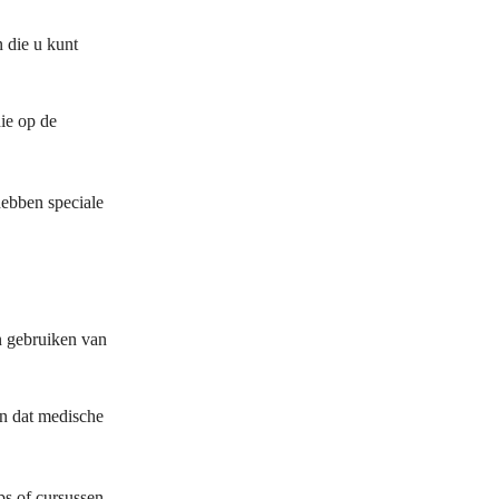
n die u kunt
die op de
hebben speciale
n gebruiken van
en dat medische
ps of cursussen