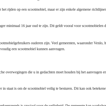
or het rijden op een scootmobiel, maar er zijn enkele algemene richtlijne
ager minimaal 16 jaar oud te zijn. Dit geldt vooral voor scootmobielen 
scootmobielgebruikers ouderen zijn. Veel gemeenten, waaronder Venlo, 
envoudig een scootmobiel kunnen aanvragen.
tische overwegingen die u in gedachten moet houden bij het aanvragen e
ker in staat is om de scootmobiel veilig te besturen. Dit kan ook beteken
erkeersregels is cruciaal voor de veiligheid. De gemeente kan worksho