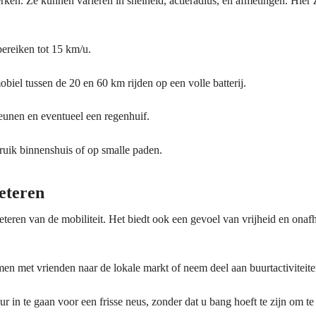
ken. Ze kunnen variëren in snelheid, actieradius, en afmetingen. Hier 
ereiken tot 15 km/u.
biel tussen de 20 en 60 km rijden op een volle batterij.
eunen en eventueel een regenhuif.
bruik binnenshuis of op smalle paden.
eteren
teren van de mobiliteit. Het biedt ook een gevoel van vrijheid en onaf
men met vrienden naar de lokale markt of neem deel aan buurtactiviteite
 in te gaan voor een frisse neus, zonder dat u bang hoeft te zijn om te 