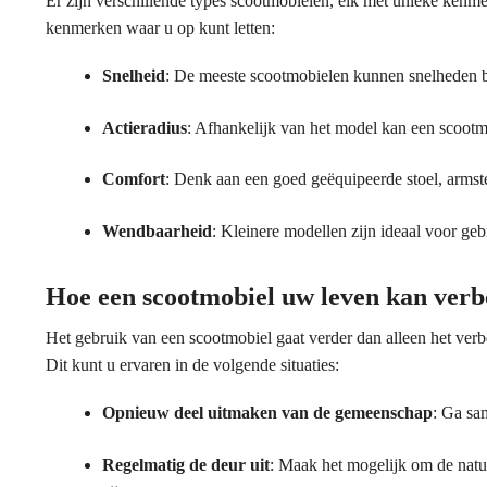
Er zijn verschillende types scootmobielen, elk met unieke kenmer
kenmerken waar u op kunt letten:
Snelheid
: De meeste scootmobielen kunnen snelheden b
Actieradius
: Afhankelijk van het model kan een scootmo
Comfort
: Denk aan een goed geëquipeerde stoel, armst
Wendbaarheid
: Kleinere modellen zijn ideaal voor ge
Hoe een scootmobiel uw leven kan verb
Het gebruik van een scootmobiel gaat verder dan alleen het verbe
Dit kunt u ervaren in de volgende situaties:
Opnieuw deel uitmaken van de gemeenschap
: Ga sa
Regelmatig de deur uit
: Maak het mogelijk om de natuur