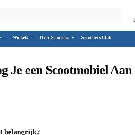
Zoeken
K
e
Winkels
Over Scootsers
Scootsters Club
ag Je een Scootmobiel Aan 
t belangrijk?