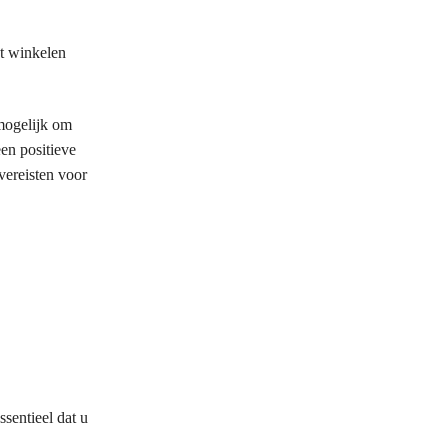
et winkelen
 mogelijk om
en positieve
vereisten voor
o
sentieel dat u