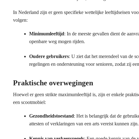
In Nederland zijn er geen specifieke wettelijke leeftijdseisen vo
volgen:
Minimumleeftijd
: In de meeste gevallen dient de aanvr
openbare weg mogen rijden.
Oudere gebruikers
: U ziet dat het merendeel van de 
regelingen en ondersteuning voor senioren, zodat zij e
Praktische overwegingen
Hoewel er geen strikte maximumleeftijd is, zijn er enkele prak
een scootmobiel:
Gezondheidstoestand
: Het is belangrijk dat de gebrui
attesten of verklaringen van een arts vereist kunnen zijn.
Kennis van verkeersregels
: Een goede kennis van de v