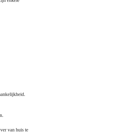
zijn enkele
hankelijkheid.
n.
ver van huis te