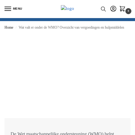
MENU
0
Home
Wat valt er onder de WMO? Overzicht van vergoedingen en hulpmiddelen
/
De
Wet maatschappelijke ondersteuning (WMO)
helpt