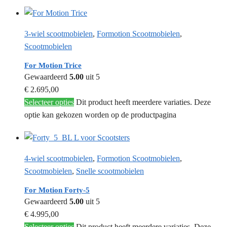
3-wiel scootmobielen
,
Formotion Scootmobielen
,
Scootmobielen
For Motion Trice
Gewaardeerd
5.00
uit 5
€
2.695,00
Selecteer opties
Dit product heeft meerdere variaties. Deze
optie kan gekozen worden op de productpagina
4-wiel scootmobielen
,
Formotion Scootmobielen
,
Scootmobielen
,
Snelle scootmobielen
For Motion Forty-5
Gewaardeerd
5.00
uit 5
€
4.995,00
Selecteer opties
Dit product heeft meerdere variaties. Deze