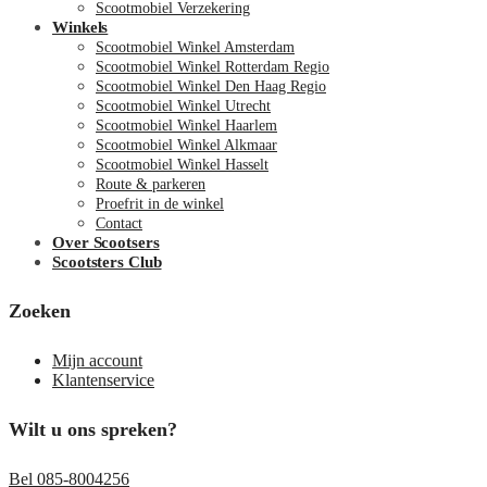
Scootmobiel Verzekering
Winkels
Scootmobiel Winkel Amsterdam
Scootmobiel Winkel Rotterdam Regio
Scootmobiel Winkel Den Haag Regio
Scootmobiel Winkel Utrecht
Scootmobiel Winkel Haarlem
Scootmobiel Winkel Alkmaar
Scootmobiel Winkel Hasselt
Route & parkeren
Proefrit in de winkel
Contact
Over Scootsers
Scootsters Club
Zoeken
Mijn account
Klantenservice
Wilt u ons spreken?
Bel 085-8004256