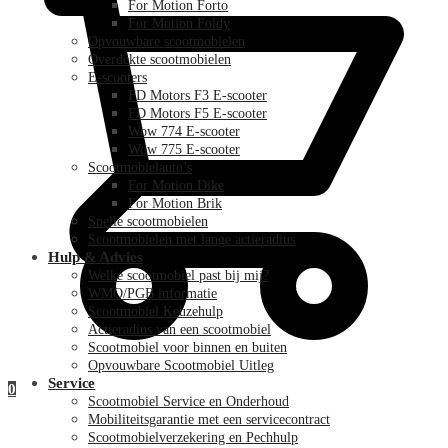
For Motion Forto
For Motion Foldy
Opvouwbare scootmobielen
Overdekte scootmobielen
E-scooters
FD Motors F3 E-scooter
FD Motors F5 E-scooter
Wow 774 E-scooter
Wow 775 E-scooter
Scootmobielauto’s
For Motion Dike
For Motion Brik
Snelle scootmobielen
Scootmobielen met lange actieradius
Hulp & Advies
Welke scootmobiel past bij mij?
WMO/PGB informatie
Scootmobiel Keuzehulp
Actieradius van een scootmobiel
Scootmobiel voor binnen en buiten
Opvouwbare Scootmobiel Uitleg
Service
0
Scootmobiel Service en Onderhoud
Mobiliteitsgarantie met een servicecontract
Scootmobielverzekering en Pechhulp