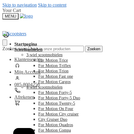
Skip to navigation
Skip to content
Your Cart
MENU
Startpagina
Zoeken naar:
Zoeken
Scootmobielen
3-wiel scootmobielen
Klantenservice
For Motion Trice
For Motion Triflex
For Motion Trion
Mijn Account
For Motion Fast one
For Motion Cargos
085-8004256
4-wiel scootmobielen
For Motion Forty-5
Afrekenen
For Motion Forty-5 Duo
For Motion Twenty-5
For Motion On Four
For Motion City cruiser
€
0,00
City Cruiser Duo
For Motion Quadros
For Motion Compa