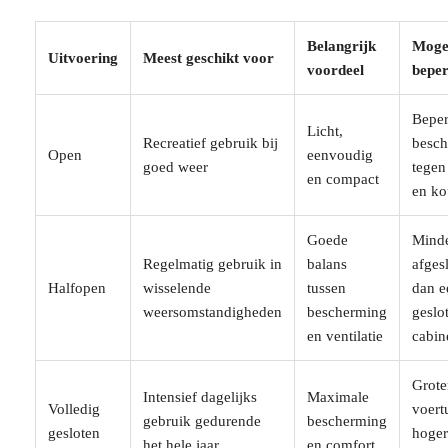
Belangrijk
Moge
Uitvoering
Meest geschikt voor
voordeel
bepe
Beper
Licht,
Recreatief gebruik bij
besc
Open
eenvoudig
goed weer
tegen
en compact
en ko
Goede
Mind
Regelmatig gebruik in
balans
afges
Halfopen
wisselende
tussen
dan e
weersomstandigheden
bescherming
geslo
en ventilatie
cabin
Grote
Intensief dagelijks
Maximale
Volledig
voert
gebruik gedurende
bescherming
gesloten
hoger
het hele jaar
en comfort