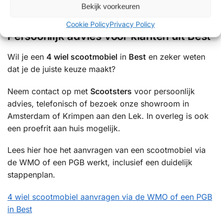
Bekijk voorkeuren
✔ Betrouwbare service en uitstekende ondersteuning
Cookie Policy
Privacy Policy
Persoonlijk advies voor klanten uit Best
Wil je een
4 wiel scootmobiel
in
Best
en zeker weten
dat je de juiste keuze maakt?
Neem contact op met
Scootsters
voor persoonlijk
advies, telefonisch of bezoek onze showroom in
Amsterdam of Krimpen aan den Lek. In overleg is ook
een proefrit aan huis mogelijk.
Lees hier hoe het aanvragen van een scootmobiel via
de WMO of een PGB werkt, inclusief een duidelijk
stappenplan.
4 wiel scootmobiel aanvragen via de WMO of een PGB
in Best