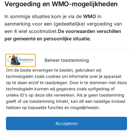
Vergoeding en WMO-mogelijkheden
In sommige situaties kom je via de
WMO
in
aanmerking voor een (gedeeltelijke) vergoeding van
een 4 wiel scootmobiel.
De voorwaarden verschillen
per gemeente en persoonlijke situatie.
Wij informeren je graag over:
Beheer toestemming
de mogelijkheden binnen de WMO
Om de beste ervaringen te bieden, gebruiken wij
een eventuele eigen bijdrage
technologieën zoals cookies om informatie over je apparaat
alternatieven als je aanvraag wordt afgewezen
op te slaan en/of te raadplegen. Door in te stemmen met deze
technologieën kunnen wij gegevens zoals surfgedrag of
Waarom kiezen klanten uit Best voor
unieke ID's op deze site verwerken. Als je geen toestemming
geeft of uw toestemming intrekt, kan dit een nadelige invloed
Scootsters?
hebben op bepaalde functies en mogelijkheden.
✔ Persoonlijk en eerlijk advies
✔ Showrooms met uitgebreide proefritmogelijkheden
Accepteren
✔ Uitgebreide ervaring met mobiliteitsoplossingen