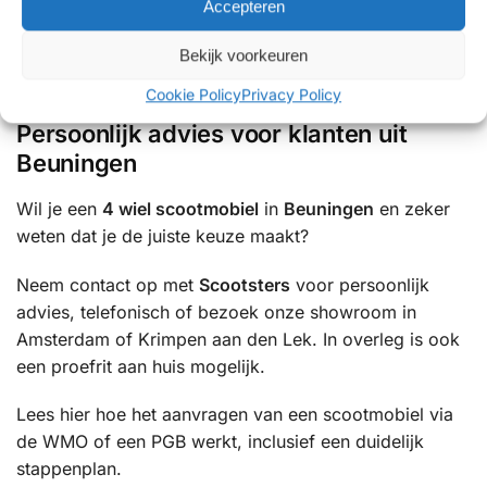
Accepteren
✔ Showrooms met uitgebreide proefritmogelijkheden
✔ Uitgebreide ervaring met mobiliteitsoplossingen
Bekijk voorkeuren
✔ Betrouwbare service en uitstekende ondersteuning
Cookie Policy
Privacy Policy
Persoonlijk advies voor klanten uit
Beuningen
Wil je een
4 wiel scootmobiel
in
Beuningen
en zeker
weten dat je de juiste keuze maakt?
Neem contact op met
Scootsters
voor persoonlijk
advies, telefonisch of bezoek onze showroom in
Amsterdam of Krimpen aan den Lek. In overleg is ook
een proefrit aan huis mogelijk.
Lees hier hoe het aanvragen van een scootmobiel via
de WMO of een PGB werkt, inclusief een duidelijk
stappenplan.