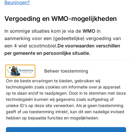
Beuningen?
Vergoeding en WMO-mogelijkheden
In sommige situaties kom je via de
WMO
in
aanmerking voor een (gedeeltelijke) vergoeding van
een 4 wiel scootmobiel.
De voorwaarden verschillen
per gemeente en persoonlijke situatie.
Wij informeren je graag over:
Beheer toestemming
de mogelijkheden binnen de WMO
Om de beste ervaringen te bieden, gebruiken wij
een eventuele eigen bijdrage
technologieën zoals cookies om informatie over je apparaat
op te slaan en/of te raadplegen. Door in te stemmen met deze
alternatieven als je aanvraag wordt afgewezen
technologieën kunnen wij gegevens zoals surfgedrag of
unieke ID's op deze site verwerken. Als je geen toestemming
Waarom kiezen klanten uit Beuningen
geeft of uw toestemming intrekt, kan dit een nadelige invloed
voor Scootsters?
hebben op bepaalde functies en mogelijkheden.
✔ Persoonlijk en eerlijk advies